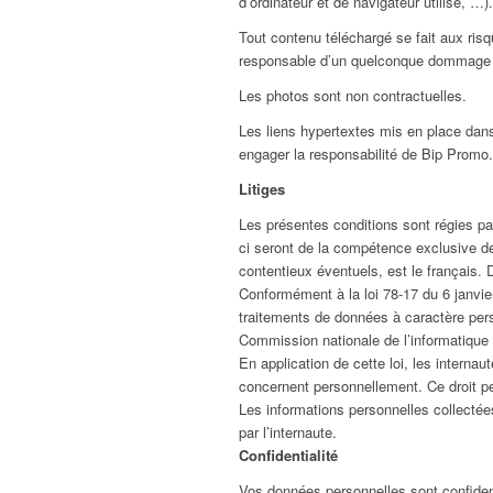
d’ordinateur et de navigateur utilisé, …).
Tout contenu téléchargé se fait aux risq
responsable d’un quelconque dommage su
Les photos sont non contractuelles.
Les liens hypertextes mis en place dans 
engager la responsabilité de Bip Promo.
Litiges
Les présentes conditions sont régies par 
ci seront de la compétence exclusive de
contentieux éventuels, est le français. 
Conformément à la loi 78-17 du 6 janvie
traitements de données à caractère person
Commission nationale de l’informatique e
En application de cette loi, les interna
concernent personnellement. Ce droit pe
Les informations personnelles collecté
par l’internaute.
Confidentialité
Vos données personnelles sont confiden