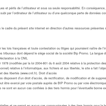
ues et périls de l’utilisateur et sous sa seule responsabilité. En conséquence
bi par l’ordinateur de l’utilisateur ou d’une quelconque perte de données c
le cadre du présent site internet en direction d’autres ressources présentes s
les lois françaises et toute contestation ou litiges qui pourraient naître de l’i
s tribunaux dont dépend le siège social de la société Bip Promo. La langue d
Déclaration à la CNIL
r 1978 (modifiée par la loi 2004-801 du 6 août 2004 relative à la protection d
nel) relative à l’informatique, aux fichiers et aux libertés, le site a fait l’obj
t des libertés (www.cnil.fr). Droit d’accès
utes disposent d’un droit d’accès, de rectification, de modification et de supp
ut être exercé par voie postale auprès de BIP Promo ou par voie électronique 
es ne sont en aucun cas confiées à des tiers hormis pour l’éventuelle bonne 
tielles et ne seront en aucun cas communiquées à des tiers hormis pour la bo