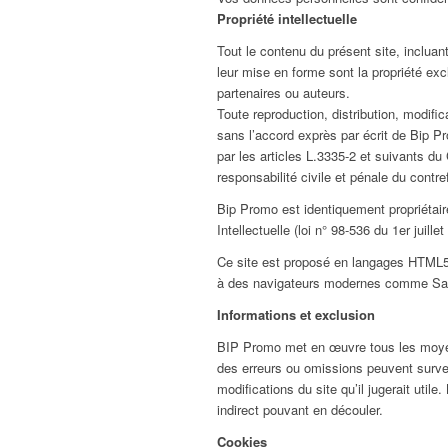
Propriété intellectuelle
Tout le contenu du présent site, incluan
leur mise en forme sont la propriété ex
partenaires ou auteurs.
Toute reproduction, distribution, modifi
sans l’accord exprès par écrit de Bip P
par les articles L.3335-2 et suivants du
responsabilité civile et pénale du contr
Bip Promo est identiquement propriétair
Intellectuelle (loi n° 98-536 du 1er juil
Ce site est proposé en langages HTML5 
à des navigateurs modernes comme Saf
Informations et exclusion
BIP Promo met en œuvre tous les moyens 
des erreurs ou omissions peuvent surven
modifications du site qu’il jugerait util
indirect pouvant en découler.
Cookies