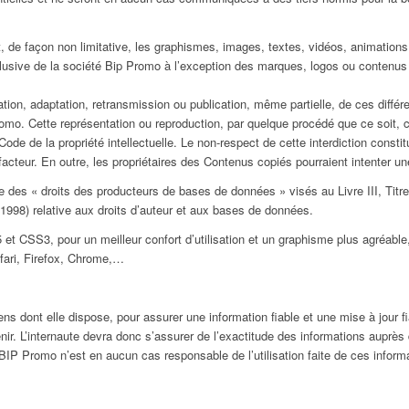
t, de façon non limitative, les graphismes, images, textes, vidéos, animations,
clusive de la société Bip Promo à l’exception des marques, logos ou contenus
cation, adaptation, retransmission ou publication, même partielle, de ces différ
romo. Cette représentation ou reproduction, par quelque procédé que ce soit,
 Code de la propriété intellectuelle. Le non-respect de cette interdiction cons
efacteur. En outre, les propriétaires des Contenus copiés pourraient intenter un
e des « droits des producteurs de bases de données » visés au Livre III, Titre
let 1998) relative aux droits d’auteur et aux bases de données.
et CSS3, pour un meilleur confort d’utilisation et un graphisme plus agréab
ari, Firefox, Chrome,…
dont elle dispose, pour assurer une information fiable et une mise à jour fia
ir. L’internaute devra donc s’assurer de l’exactitude des informations auprès
e. BIP Promo n’est en aucun cas responsable de l’utilisation faite de ces informa