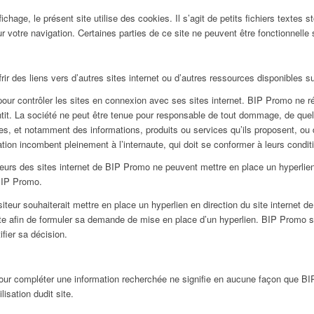
ichage, le présent site utilise des cookies. Il s’agit de petits fichiers textes 
 votre navigation. Certaines parties de ce site ne peuvent être fonctionnelle
ir des liens vers d’autres sites internet ou d’autres ressources disponibles su
 contrôler les sites en connexion avec ses sites internet. BIP Promo ne rép
antit. La société ne peut être tenue pour responsable de tout dommage, de quel
s, et notamment des informations, produits ou services qu’ils proposent, ou d
ation incombent pleinement à l’internaute, qui doit se conformer à leurs conditio
iteurs des sites internet de BIP Promo ne peuvent mettre en place un hyperlien
 BIP Promo.
iteur souhaiterait mettre en place un hyperlien en direction du site internet de
ite afin de formuler sa demande de mise en place d’un hyperlien. BIP Promo se
ifier sa décision.
t pour compléter une information recherchée ne signifie en aucune façon que 
lisation dudit site.